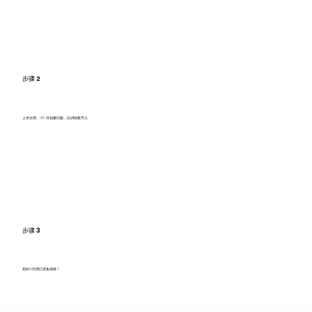
步骤 2
上传文档、URL 并创建问题，以训练数字人
步骤 3
您的AI代理已准备就绪！