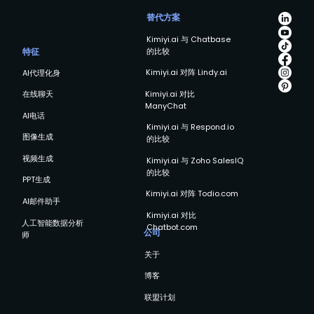
替代方案
Kimiyi.ai 与 Chatbase
的比较
特征
Kimiyi.ai 对阵 Lindy.ai
AI代理化身
Kimiyi.ai 对比
在线聊天
ManyChat
AI电话
Kimiyi.ai 与 Respond.io
图像生成
的比较
视频生成
Kimiyi.ai 与 Zoho SalesIQ
的比较
PPT生成
Kimiyi.ai 对阵 Todio.com
AI邮件助手
Kimiyi.ai 对比
人工智能数据分析
Chatbot.com
公司
师
关于
博客
联盟计划