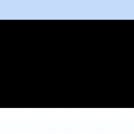
98%
+35
客户满意度
已接听