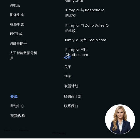
ManyChat
AI电话
Kimiyi.ai 与 Respond.io
图像生成
的比较
视频生成
Kimiyi.ai 与 Zoho SalesIQ
的比较
PPT生成
Kimiyi.ai 对阵 Todio.com
AI邮件助手
Kimiyi.ai 对比
人工智能数据分析
Chatbot.com
公司
师
关于
博客
联盟计划
资源
经销商计划
帮助中心
联系我们
视频教程
版权所有 © Kimiyi AI，保留所有权利
隐私政策
条款和条件