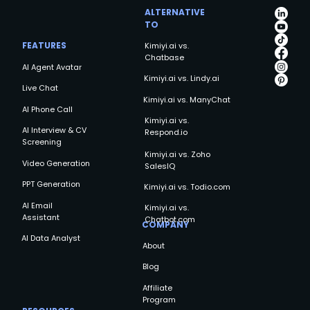
ALTERNATIVE
TO
FEATURES
Kimiyi.ai vs.
Chatbase
AI Agent Avatar
Kimiyi.ai vs. Lindy.ai
Live Chat
Kimiyi.ai vs. ManyChat
AI Phone Call
Kimiyi.ai vs.
AI Interview & CV
Respond.io
Screening
Kimiyi.ai vs. Zoho
Video Generation
SalesIQ
PPT Generation
Kimiyi.ai vs. Todio.com
AI Email
Kimiyi.ai vs.
Assistant
Chatbot.com
COMPANY
AI Data Analyst
About
Blog
Affiliate
Program